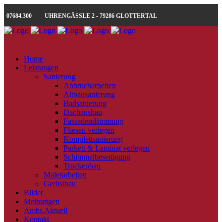
07684.300
UHRENGÄSSLE 2 - 79286 GLOTTERTAL
Home
Leistungen
Sanierung
Abbrucharbeiten
Altbausanierung
Badsanierung
Dachausbau
Fassadendämmung
Fliesen verlegen
Komplettsanierung
Parkett & Laminat verlegen
Schimmelbeseitigung
Trockenbau
Malerarbeiten
Gerüstbau
Bilder
Meinungen
Ambs Aktuell
Kontakt