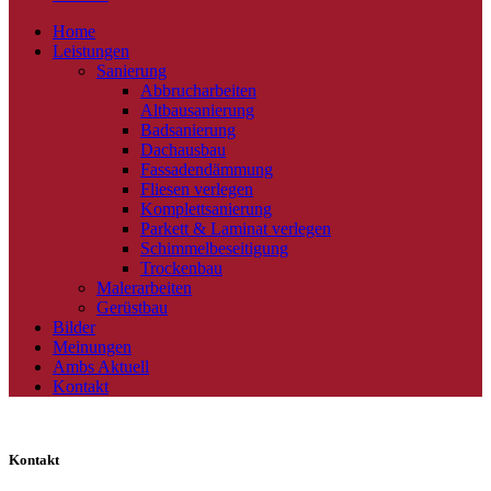
Home
Leistungen
Sanierung
Abbrucharbeiten
Altbausanierung
Badsanierung
Dachausbau
Fassadendämmung
Fliesen verlegen
Komplettsanierung
Parkett & Laminat verlegen
Schimmelbeseitigung
Trockenbau
Malerarbeiten
Gerüstbau
Bilder
Meinungen
Ambs Aktuell
Kontakt
Kontakt