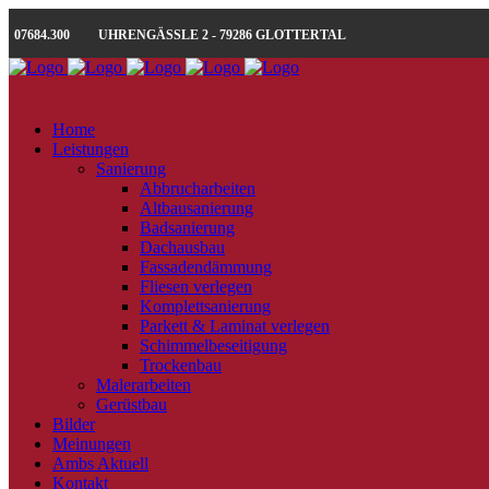
07684.300
UHRENGÄSSLE 2 - 79286 GLOTTERTAL
Home
Leistungen
Sanierung
Abbrucharbeiten
Altbausanierung
Badsanierung
Dachausbau
Fassadendämmung
Fliesen verlegen
Komplettsanierung
Parkett & Laminat verlegen
Schimmelbeseitigung
Trockenbau
Malerarbeiten
Gerüstbau
Bilder
Meinungen
Ambs Aktuell
Kontakt