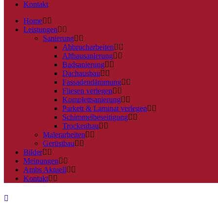
Kontakt
Home
Leistungen
Sanierung
Abbrucharbeiten
Altbausanierung
Badsanierung
Dachausbau
Fassadendämmung
Fliesen verlegen
Komplettsanierung
Parkett & Laminat verlegen
Schimmelbeseitigung
Trockenbau
Malerarbeiten
Gerüstbau
Bilder
Meinungen
Ambs Aktuell
Kontakt