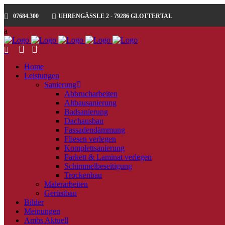
07684.300
UHRENGÄSSLE 2 - 79286 GLOTTERTAL
Home
Leistungen
Sanierung
Abbrucharbeiten
Altbausanierung
Badsanierung
Dachausbau
Fassadendämmung
Fliesen verlegen
Komplettsanierung
Parkett & Laminat verlegen
Schimmelbeseitigung
Trockenbau
Malerarbeiten
Gerüstbau
Bilder
Meinungen
Ambs Aktuell