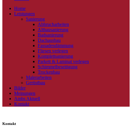
Home
Leistungen
Sanierung
Abbrucharbeiten
Altbausanierung
Badsanierung
Dachausbau
Fassadendämmung
Fliesen verlegen
Komplettsanierung
Parkett & Laminat verlegen
Schimmelbeseitigung
Trockenbau
Malerarbeiten
Gerüstbau
Bilder
Meinungen
Ambs Aktuell
Kontakt
Kontakt