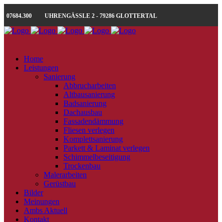
07684.300
UHRENGÄSSLE 2 - 79286 GLOTTERTAL
Home
Leistungen
Sanierung
Abbrucharbeiten
Altbausanierung
Badsanierung
Dachausbau
Fassadendämmung
Fliesen verlegen
Komplettsanierung
Parkett & Laminat verlegen
Schimmelbeseitigung
Trockenbau
Malerarbeiten
Gerüstbau
Bilder
Meinungen
Ambs Aktuell
Kontakt